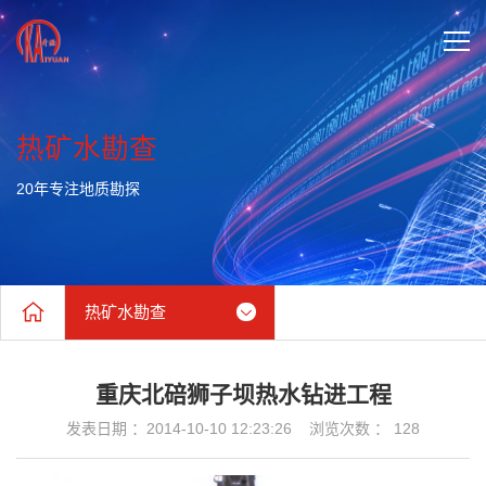
热矿水勘查
20年专注地质勘探
热矿水勘查
天然气勘查
重庆北碚狮子坝热水钻进工程
热矿水勘查
发表日期 ：2014-10-10 12:23:26 浏览次数 ：
128
盐卤井勘查